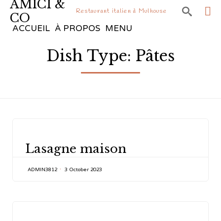
AMICI &

Restaurant italien à Mulhouse
CO
Sk
ACCUEIL
À PROPOS
MENU
to
Dish Type:
Pâtes
co
CATEGORY
Lasagne maison
ADMIN3812
3 October 2023
CATEGORY