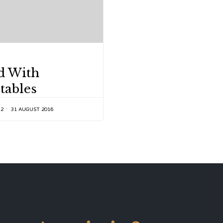
Y
d With
tables
12
31 AUGUST 2016