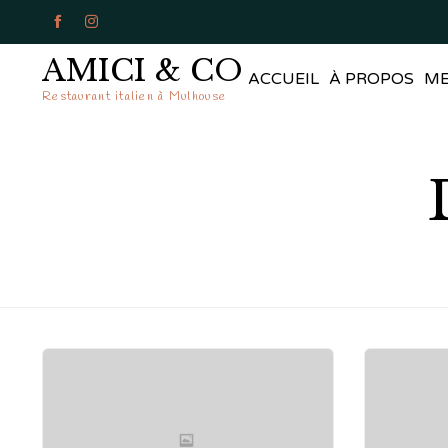


AMICI & CO
ACCUEIL
À PROPOS
M
Restaurant italien à Mulhouse