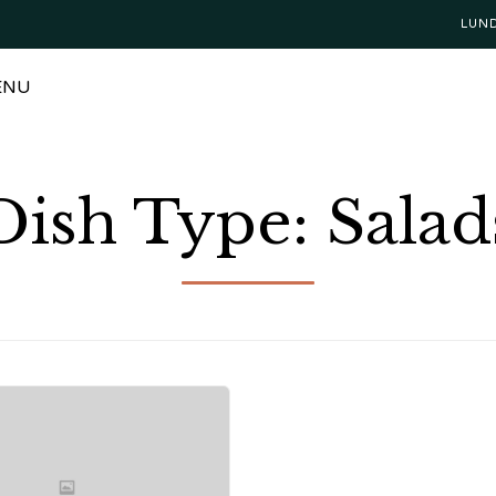
LUN
ENU
Dish Type:
Salad