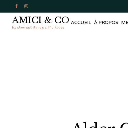


AMICI & CO
ACCUEIL
À PROPOS
M
Restaurant italien à Mulhouse