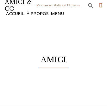
AMICI &

Restaurant italien à Mulhouse
CO
Sk
ACCUEIL
À PROPOS
MENU
to
co
AMICI