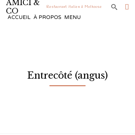
AMICI &

Restaurant italien à Mulhouse
CO
Sk
ACCUEIL
À PROPOS
MENU
to
co
Entrecôté (angus)