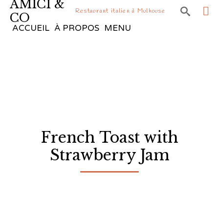
AMICI &

Restaurant italien à Mulhouse
CO
Sk
ACCUEIL
À PROPOS
MENU
to
co
French Toast with
Strawberry Jam