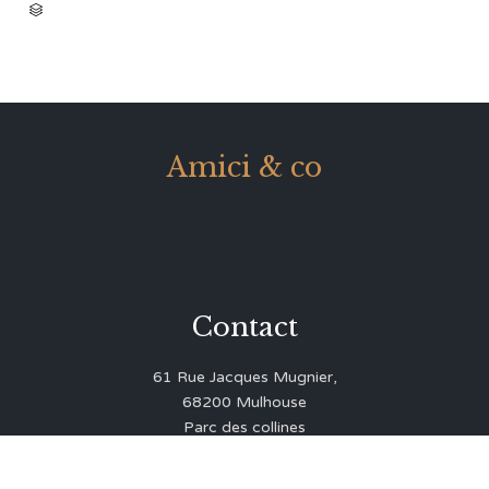
CATEGORY

Amici & co
Contact
61 Rue Jacques Mugnier,
68200 Mulhouse
Parc des collines
03 89 43 35 71