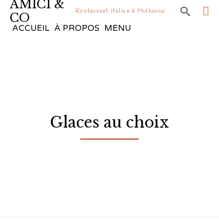
AMICI &

Restaurant italien à Mulhouse
CO
Sk
ACCUEIL
À PROPOS
MENU
to
co
Glaces au choix