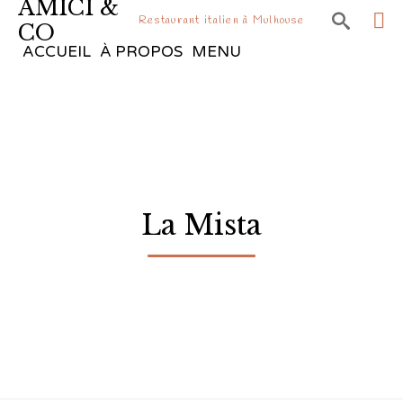
AMICI &

Restaurant italien à Mulhouse
CO
Sk
ACCUEIL
À PROPOS
MENU
to
co
La Mista