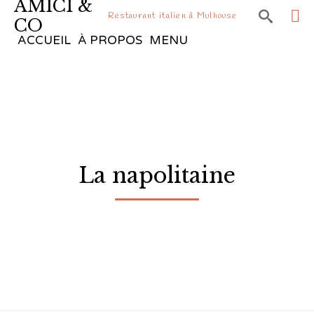
AMICI &

Restaurant italien à Mulhouse
CO
Sk
ACCUEIL
À PROPOS
MENU
to
co
La napolitaine