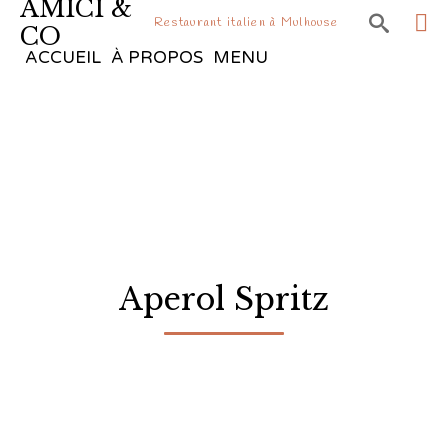
AMICI &

Restaurant italien à Mulhouse
CO
Sk
ACCUEIL
À PROPOS
MENU
to
co
Aperol Spritz