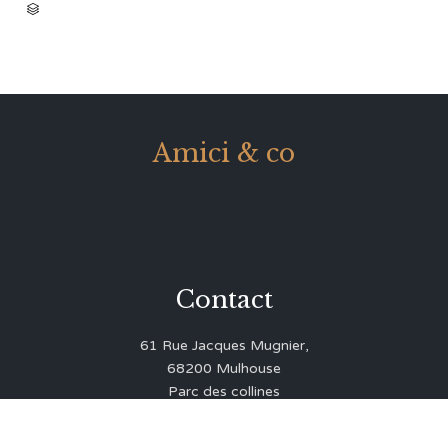
CATEGORY

Amici & co
Contact
61 Rue Jacques Mugnier,
68200 Mulhouse
Parc des collines
03 89 43 35 71