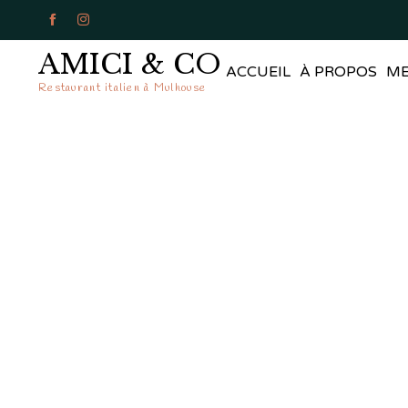


AMICI & CO
ACCUEIL
À PROPOS
M
Restaurant italien à Mulhouse