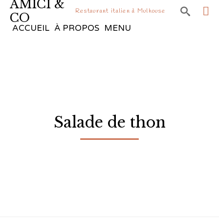
AMICI &

Restaurant italien à Mulhouse
CO
Sk
ACCUEIL
À PROPOS
MENU
to
co
Salade de thon