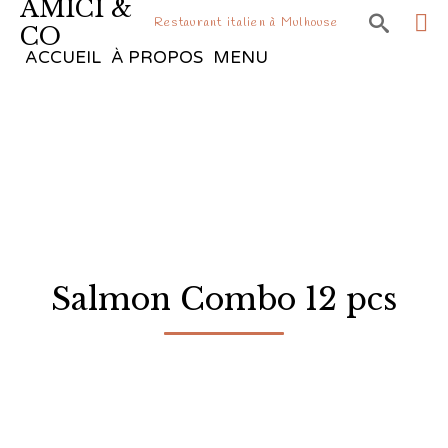
AMICI &

Restaurant italien à Mulhouse
CO
Sk
ACCUEIL
À PROPOS
MENU
to
co
Salmon Combo 12 pcs