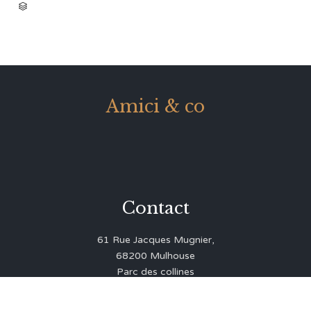
CATEGORY

Amici & co
Contact
61 Rue Jacques Mugnier,
68200 Mulhouse
Parc des collines
03 89 43 35 71