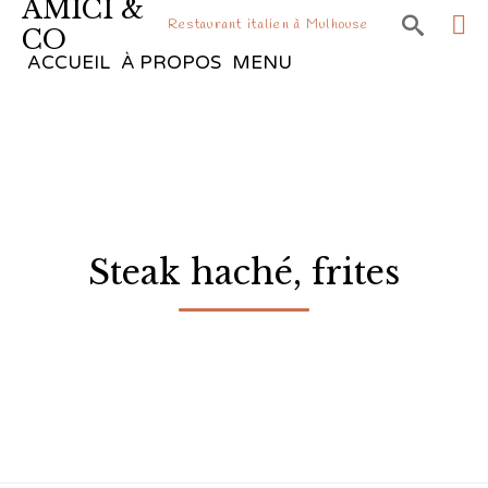
AMICI &

Restaurant italien à Mulhouse
CO
Sk
ACCUEIL
À PROPOS
MENU
to
co
Steak haché, frites