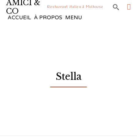
AMICI &

Restaurant italien à Mulhouse
CO
Sk
ACCUEIL
À PROPOS
MENU
to
co
Stella