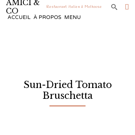
AMICI &

Restaurant italien à Mulhouse
CO
Sk
ACCUEIL
À PROPOS
MENU
to
co
Sun-Dried Tomato
Bruschetta