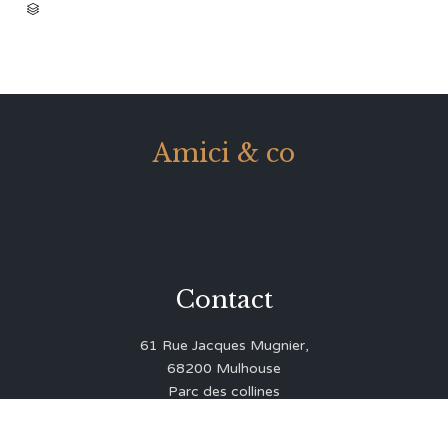
CATEGORY

Amici & co
Contact
61 Rue Jacques Mugnier,
68200 Mulhouse
Parc des collines
03 89 43 35 71