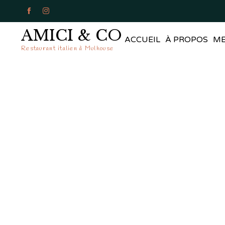


AMICI & CO
ACCUEIL
À PROPOS
M
Restaurant italien à Mulhouse