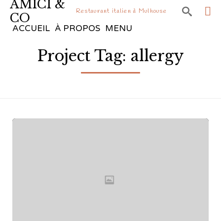
AMICI &

Restaurant italien à Mulhouse
CO
Sk
ACCUEIL
À PROPOS
MENU
to
Project Tag:
allergy
co