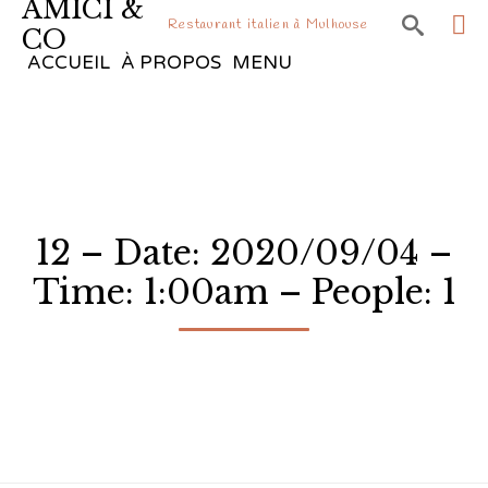
AMICI &

Restaurant italien à Mulhouse
CO
Sk
ACCUEIL
À PROPOS
MENU
to
co
12 – Date: 2020/09/04 –
Time: 1:00am – People: 1