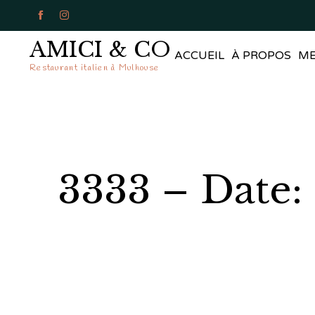


AMICI & CO
ACCUEIL
À PROPOS
M
Restaurant italien à Mulhouse
3333 – Date: