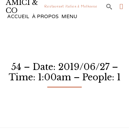
AMICI &

Restaurant italien à Mulhouse
CO
Sk
ACCUEIL
À PROPOS
MENU
to
co
54 – Date: 2019/06/27 –
Time: 1:00am – People: 1