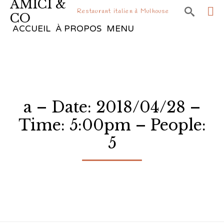
AMICI &

Restaurant italien à Mulhouse
CO
Sk
ACCUEIL
À PROPOS
MENU
to
co
a – Date: 2018/04/28 –
Time: 5:00pm – People:
5