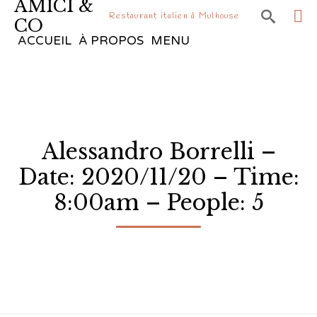
AMICI &

Restaurant italien à Mulhouse
CO
Sk
ACCUEIL
À PROPOS
MENU
to
co
Alessandro Borrelli –
Date: 2020/11/20 – Time:
8:00am – People: 5