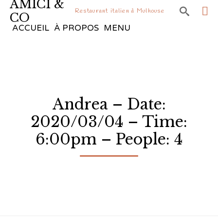
AMICI &

Restaurant italien à Mulhouse
CO
Sk
ACCUEIL
À PROPOS
MENU
to
co
Andrea – Date:
2020/03/04 – Time:
6:00pm – People: 4