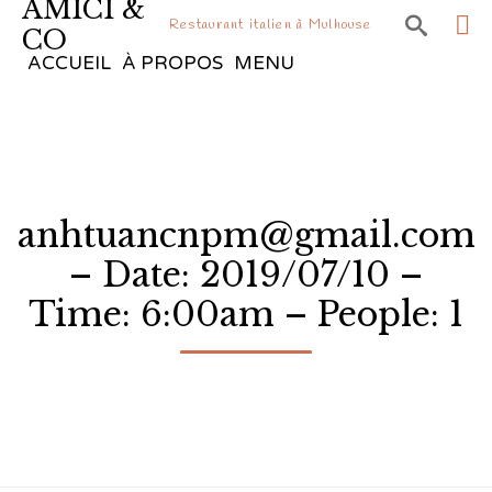
AMICI &

Restaurant italien à Mulhouse
CO
Sk
ACCUEIL
À PROPOS
MENU
to
co
anhtuancnpm@gmail.com
– Date: 2019/07/10 –
Time: 6:00am – People: 1