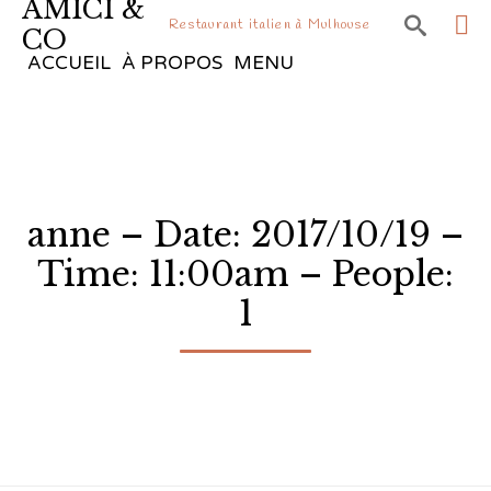
AMICI &

Restaurant italien à Mulhouse
CO
Sk
ACCUEIL
À PROPOS
MENU
to
co
anne – Date: 2017/10/19 –
Time: 11:00am – People:
1