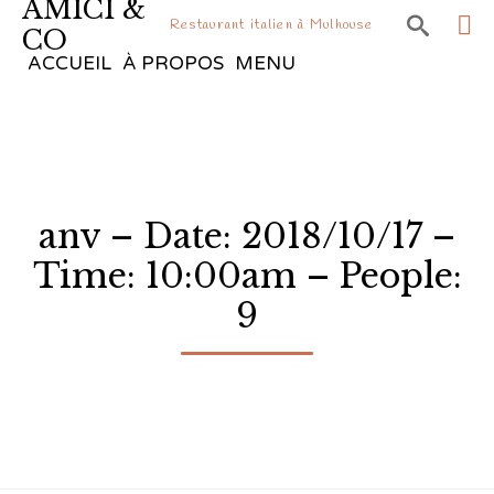
AMICI &

Restaurant italien à Mulhouse
CO
Sk
ACCUEIL
À PROPOS
MENU
to
co
anv – Date: 2018/10/17 –
Time: 10:00am – People:
9