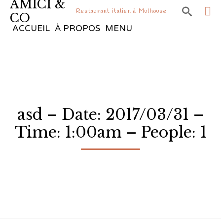
AMICI &

Restaurant italien à Mulhouse
CO
Sk
ACCUEIL
À PROPOS
MENU
to
co
asd – Date: 2017/03/31 –
Time: 1:00am – People: 1