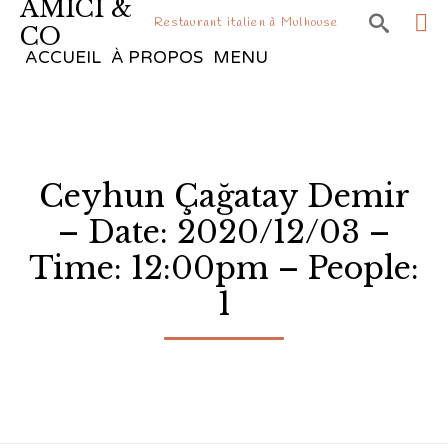
AMICI &

Restaurant italien à Mulhouse
CO
Sk
ACCUEIL
À PROPOS
MENU
to
co
Ceyhun Çağatay Demir
– Date: 2020/12/03 –
Time: 12:00pm – People:
1