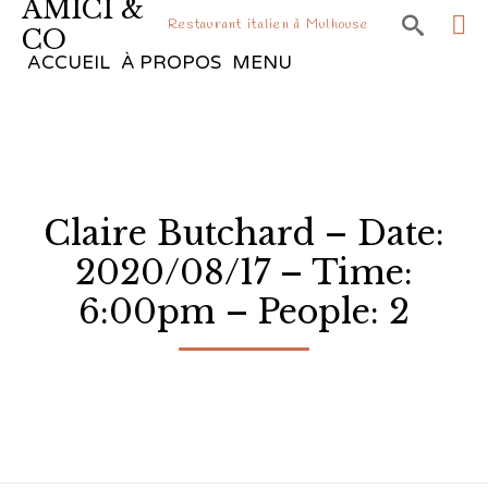
AMICI &

Restaurant italien à Mulhouse
CO
Sk
ACCUEIL
À PROPOS
MENU
to
co
Claire Butchard – Date:
2020/08/17 – Time:
6:00pm – People: 2