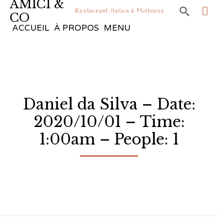
AMICI &

Restaurant italien à Mulhouse
CO
Sk
ACCUEIL
À PROPOS
MENU
to
co
Daniel da Silva – Date:
2020/10/01 – Time:
1:00am – People: 1