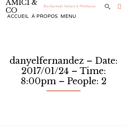
AMICI &

Restaurant italien à Mulhouse
CO
Sk
ACCUEIL
À PROPOS
MENU
to
co
danyelfernandez – Date:
2017/01/24 – Time:
8:00pm – People: 2