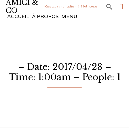
AMICI &

Restaurant italien à Mulhouse
CO
Sk
ACCUEIL
À PROPOS
MENU
to
co
– Date: 2017/04/28 –
Time: 1:00am – People: 1