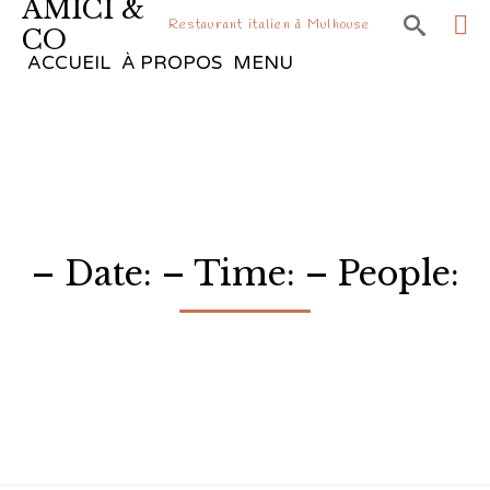
AMICI &

Restaurant italien à Mulhouse
CO
Sk
ACCUEIL
À PROPOS
MENU
to
co
– Date: – Time: – People: