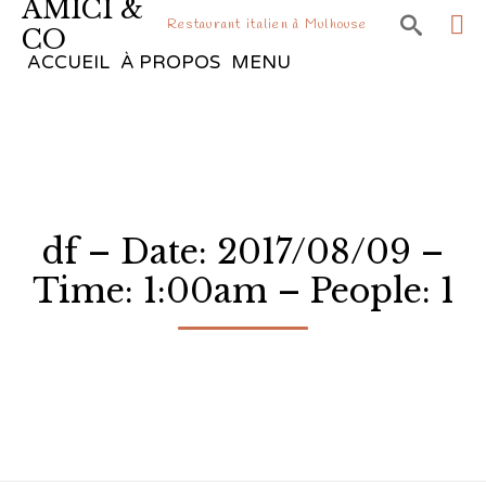
AMICI &

Restaurant italien à Mulhouse
CO
Sk
ACCUEIL
À PROPOS
MENU
to
co
df – Date: 2017/08/09 –
Time: 1:00am – People: 1