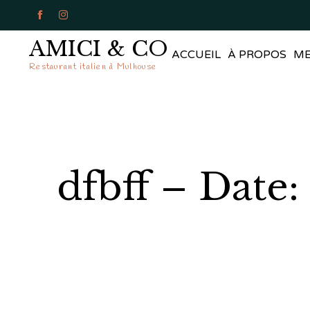


AMICI & CO
ACCUEIL
À PROPOS
M
Restaurant italien à Mulhouse
dfbff – Date