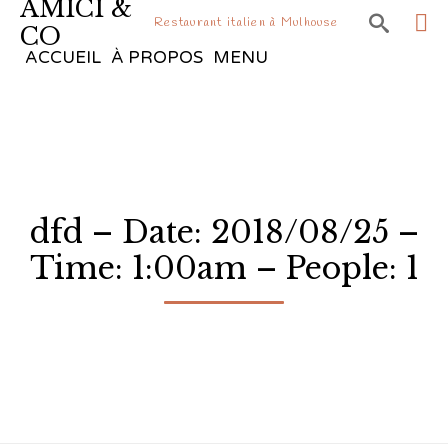
AMICI &

Restaurant italien à Mulhouse
CO
Sk
ACCUEIL
À PROPOS
MENU
to
co
dfd – Date: 2018/08/25 –
Time: 1:00am – People: 1