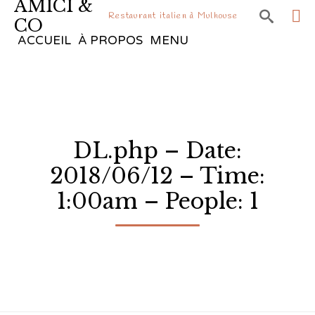
AMICI &

Restaurant italien à Mulhouse
CO
Sk
ACCUEIL
À PROPOS
MENU
to
co
DL.php – Date:
2018/06/12 – Time:
1:00am – People: 1