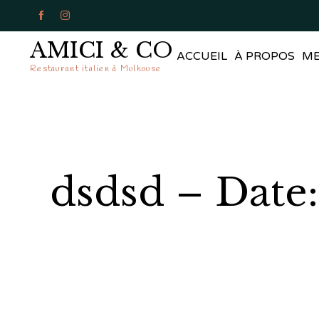


AMICI & CO
ACCUEIL
À PROPOS
M
Restaurant italien à Mulhouse
dsdsd – Date