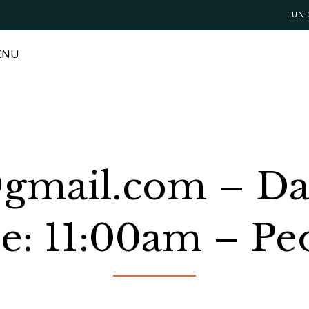
LUN
ENU
mail.com – Dat
e: 11:00am – Peo