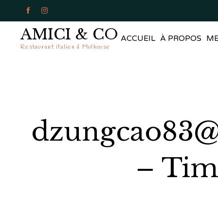


AMICI & CO
ACCUEIL
À PROPOS
M
Restaurant italien à Mulhouse
dzungcao83@g
– Tim