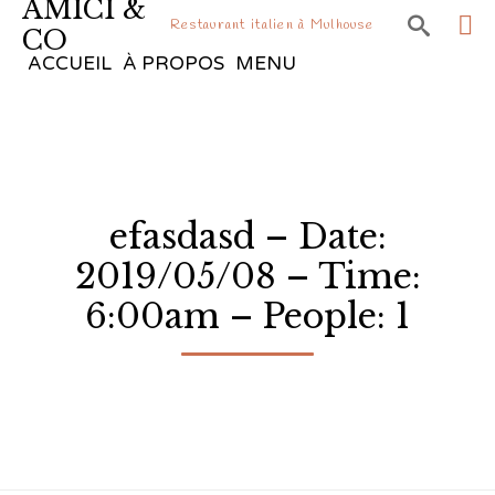
AMICI &

Restaurant italien à Mulhouse
CO
Sk
ACCUEIL
À PROPOS
MENU
to
co
efasdasd – Date:
2019/05/08 – Time:
6:00am – People: 1