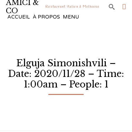
AMICI &

Restaurant italien à Mulhouse
CO
Sk
ACCUEIL
À PROPOS
MENU
to
co
Elguja Simonishvili –
Date: 2020/11/28 – Time:
1:00am – People: 1