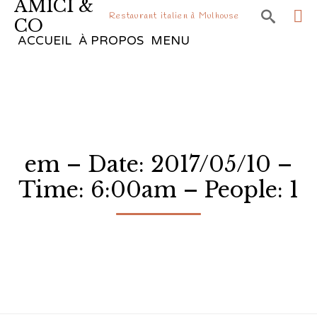
AMICI &

Restaurant italien à Mulhouse
CO
Sk
ACCUEIL
À PROPOS
MENU
to
co
em – Date: 2017/05/10 –
Time: 6:00am – People: 1