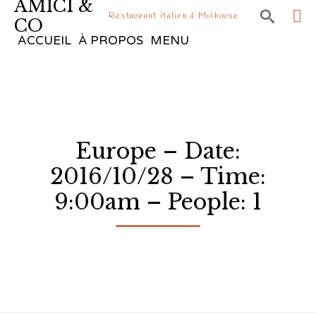
AMICI &

Restaurant italien à Mulhouse
CO
Sk
ACCUEIL
À PROPOS
MENU
to
co
Europe – Date:
2016/10/28 – Time:
9:00am – People: 1