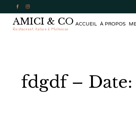


AMICI & CO
ACCUEIL
À PROPOS
M
Restaurant italien à Mulhouse
fdgdf – Date