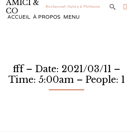
AMICI &

Restaurant italien à Mulhouse
CO
Sk
ACCUEIL
À PROPOS
MENU
to
co
fff – Date: 2021/03/11 –
Time: 5:00am – People: 1