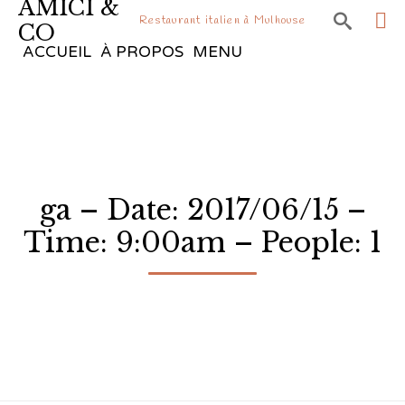
AMICI &

Restaurant italien à Mulhouse
CO
Sk
ACCUEIL
À PROPOS
MENU
to
co
ga – Date: 2017/06/15 –
Time: 9:00am – People: 1