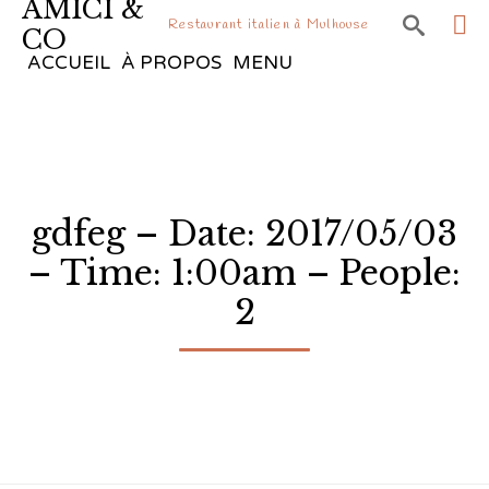
AMICI &

Restaurant italien à Mulhouse
CO
Sk
ACCUEIL
À PROPOS
MENU
to
co
gdfeg – Date: 2017/05/03
– Time: 1:00am – People:
2