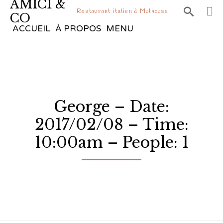
AMICI &

Restaurant italien à Mulhouse
CO
Sk
ACCUEIL
À PROPOS
MENU
to
co
George – Date:
2017/02/08 – Time:
10:00am – People: 1