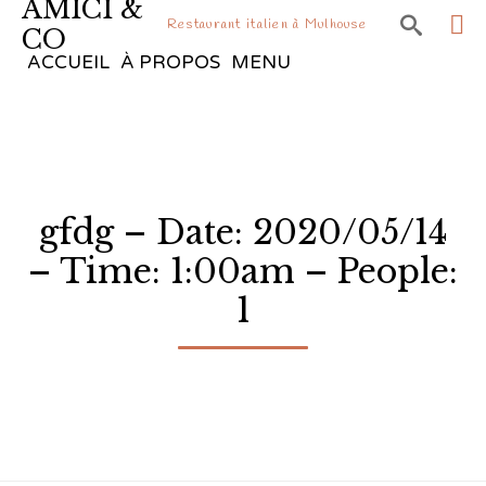
AMICI &

Restaurant italien à Mulhouse
CO
Sk
ACCUEIL
À PROPOS
MENU
to
co
gfdg – Date: 2020/05/14
– Time: 1:00am – People:
1